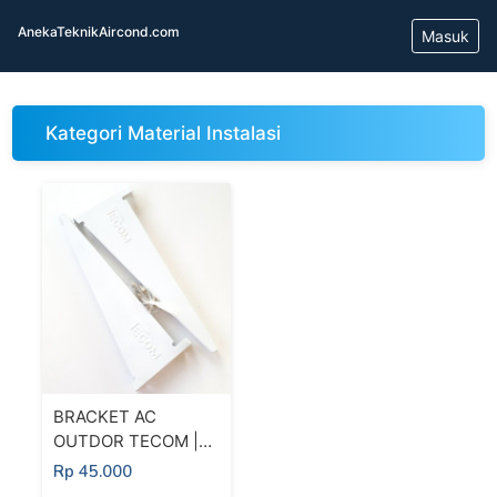
AnekaTeknikAircond.com
Masuk
Kategori Material Instalasi
BRACKET AC
OUTDOR TECOM |
BRACKET AC 1/2 PK
Rp 45.000
- 1 PK + DYNABOLT