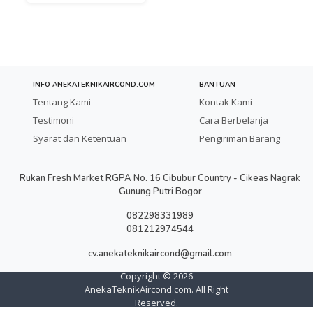
SET
INFO ANEKATEKNIKAIRCOND.COM
BANTUAN
Tentang Kami
Kontak Kami
Testimoni
Cara Berbelanja
Syarat dan Ketentuan
Pengiriman Barang
Rukan Fresh Market RGPA No. 16 Cibubur Country - Cikeas Nagrak
Gunung Putri Bogor
082298331989
081212974544
cv.anekateknikaircond@gmail.com
Copyright ©
2026
AnekaTeknikAircond.com. All Right
Reserved.