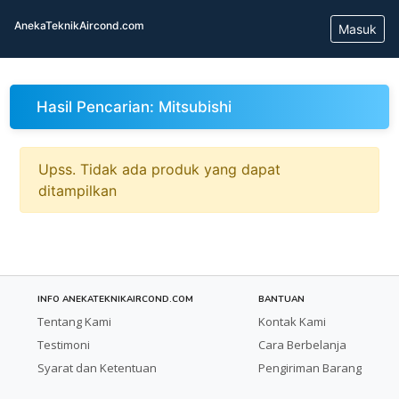
AnekaTeknikAircond.com
Masuk
Hasil Pencarian: Mitsubishi
Upss. Tidak ada produk yang dapat
ditampilkan
INFO ANEKATEKNIKAIRCOND.COM
BANTUAN
Tentang Kami
Kontak Kami
Testimoni
Cara Berbelanja
Syarat dan Ketentuan
Pengiriman Barang