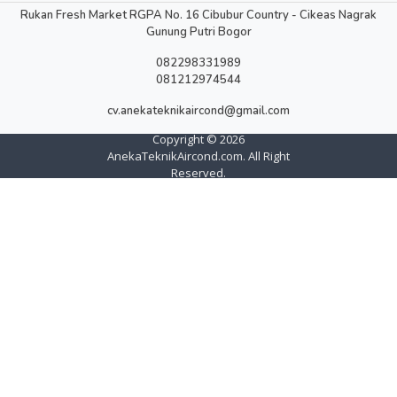
Rukan Fresh Market RGPA No. 16 Cibubur Country - Cikeas Nagrak
Gunung Putri Bogor
082298331989
081212974544
cv.anekateknikaircond@gmail.com
Copyright ©
2026
AnekaTeknikAircond.com. All Right
Reserved.