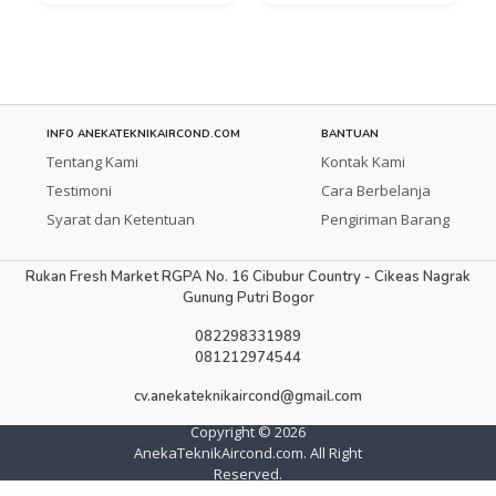
INFO ANEKATEKNIKAIRCOND.COM
BANTUAN
Tentang Kami
Kontak Kami
Testimoni
Cara Berbelanja
Syarat dan Ketentuan
Pengiriman Barang
Rukan Fresh Market RGPA No. 16 Cibubur Country - Cikeas Nagrak
Gunung Putri Bogor
082298331989
081212974544
cv.anekateknikaircond@gmail.com
Copyright ©
2026
AnekaTeknikAircond.com. All Right
Reserved.